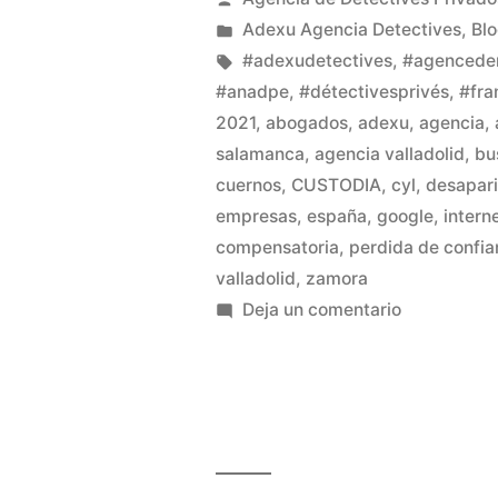
Adexu Agencia Detectives
,
Bl
#adexudetectives
,
#agenceder
#anadpe
,
#détectivesprivés
,
#fra
2021
,
abogados
,
adexu
,
agencia
,
salamanca
,
agencia valladolid
,
bu
cuernos
,
CUSTODIA
,
cyl
,
desapari
empresas
,
españa
,
google
,
intern
compensatoria
,
perdida de confi
valladolid
,
zamora
Deja un comentario