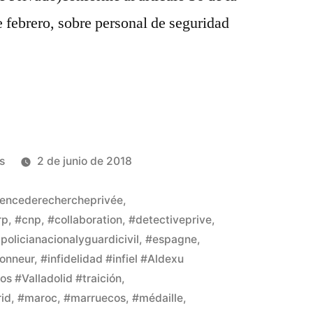
 febrero, sobre personal de seguridad
s
2 de junio de 2018
encederechercheprivée
,
rp
,
#cnp
,
#collaboration
,
#detectiveprive
,
policianacionalyguardicivil
,
#espagne
,
onneur
,
#infidelidad #infiel #Aldexu
s #Valladolid #traición
,
id
,
#maroc
,
#marruecos
,
#médaille
,