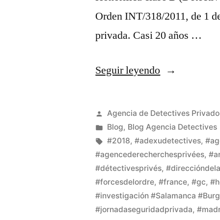
Orden INT/318/2011, de 1 de
privada. Casi 20 años …
Seguir leyendo
Agencia de Detectives Privado
Blog
,
Blog Agencia Detectives
#2018
,
#adexudetectives
,
#ag
#agencederecherchesprivées
,
#a
#détectivesprivés
,
#direccióndela
#forcesdelordre
,
#france
,
#gc
,
#h
#investigación #Salamanca #Burgo
#jornadaseguridadprivada
,
#madr