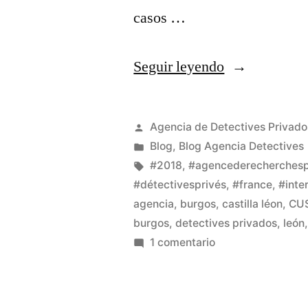
casos …
Seguir leyendo
Agencia de Detectives Privado
Blog
,
Blog Agencia Detectives
#2018
,
#agencederecherchesp
#détectivesprivés
,
#france
,
#inte
agencia
,
burgos
,
castilla léon
,
CU
burgos
,
detectives privados
,
león
1 comentario