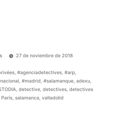
s
27 de noviembre de 2018
rivées
,
#agenciadetectives
,
#arp
,
rnacional
,
#madrid
,
#salamanque
,
adexu
,
STODIA
,
detective
,
detectives
,
detectives
,
París
,
salamanca
,
valladolid