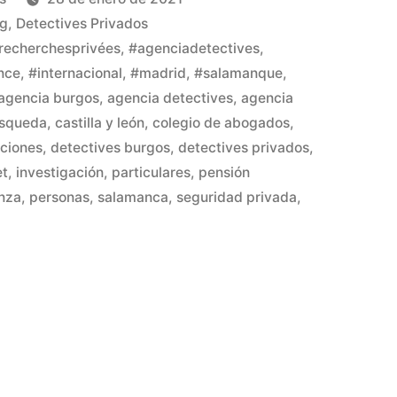
og
,
Detectives Privados
echerchesprivées
,
#agenciadetectives
,
nce
,
#internacional
,
#madrid
,
#salamanque
,
agencia burgos
,
agencia detectives
,
agencia
squeda
,
castilla y león
,
colegio de abogados
,
ciones
,
detectives burgos
,
detectives privados
,
et
,
investigación
,
particulares
,
pensión
anza
,
personas
,
salamanca
,
seguridad privada
,