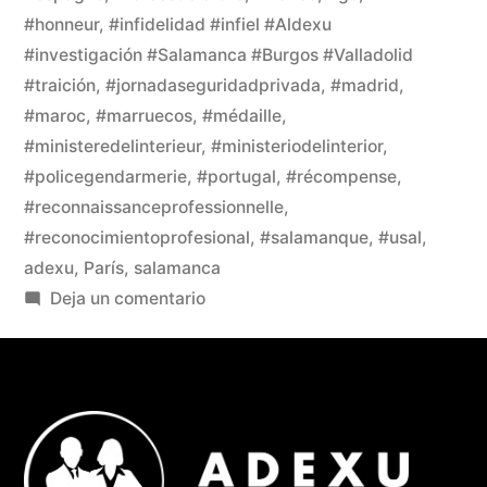
#honneur
,
#infidelidad #infiel #Aldexu
#investigación #Salamanca #Burgos #Valladolid
#traición
,
#jornadaseguridadprivada
,
#madrid
,
#maroc
,
#marruecos
,
#médaille
,
#ministeredelinterieur
,
#ministeriodelinterior
,
#policegendarmerie
,
#portugal
,
#récompense
,
#reconnaissanceprofessionnelle
,
#reconocimientoprofesional
,
#salamanque
,
#usal
,
adexu
,
París
,
salamanca
Deja un comentario