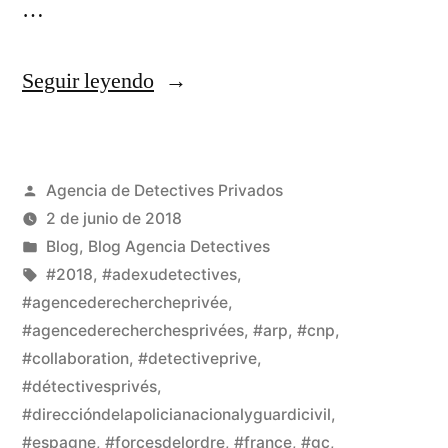
…
Seguir leyendo
Agencia de Detectives Privados
2 de junio de 2018
Blog
,
Blog Agencia Detectives
#2018
,
#adexudetectives
,
#agencederechercheprivée
,
#agencederecherchesprivées
,
#arp
,
#cnp
,
#collaboration
,
#detectiveprive
,
#détectivesprivés
,
#direccióndelapolicianacionalyguardicivil
,
#espagne
,
#forcesdelordre
,
#france
,
#gc
,