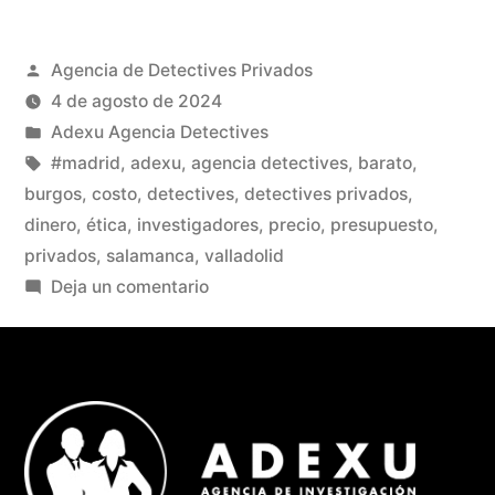
Agencia de Detectives Privados
4 de agosto de 2024
Adexu Agencia Detectives
#madrid
,
adexu
,
agencia detectives
,
barato
,
burgos
,
costo
,
detectives
,
detectives privados
,
dinero
,
ética
,
investigadores
,
precio
,
presupuesto
,
privados
,
salamanca
,
valladolid
Deja un comentario