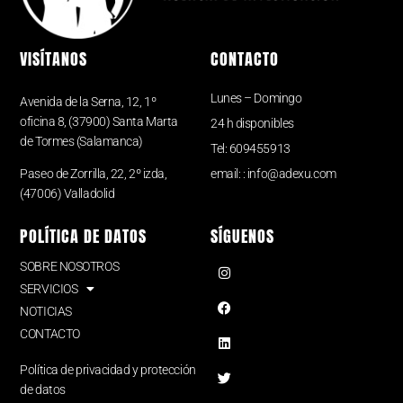
VISÍTANOS
CONTACTO
Lunes – Domingo
Avenida de la Serna, 12, 1º
oficina 8, (37900) Santa Marta
24 h disponibles
de Tormes (Salamanca)
Tel: 609455913
Paseo de Zorrilla, 22, 2º izda,
email: : info@adexu.com
(47006) Valladolid
POLÍTICA DE DATOS
SÍGUENOS
SOBRE NOSOTROS
SERVICIOS
NOTICIAS
CONTACTO
Política de privacidad y protección
de datos